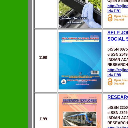
Open Scien
http://esji
id=1191
SELP JO
SOCIAL 
pISSN 0975
eISSN 2349
1198
INDIAN AC
RESEARCH
http://esji
id=1198
RESEAR
pISSN 2250
eISSN 2349
INDIAN AC
1199
RESEARCH