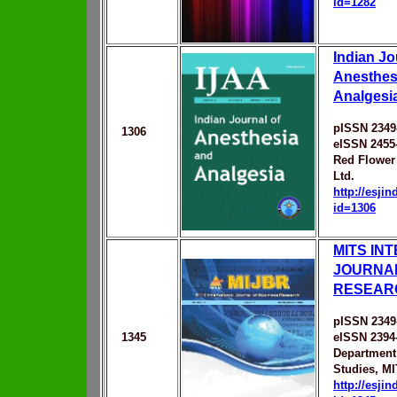
id=1282
Indian Jo
Anesthes
Analgesi
pISSN 2349
1306
eISSN 2455
Red Flower 
Ltd.
http://esji
id=1306
MITS IN
JOURNAL
RESEAR
pISSN 2349
1345
eISSN 2394
Department
Studies, MI
http://esji