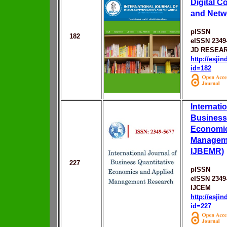
Digital 
and Netw
pISSN
182
eISSN 2349
JD RESEAR
http://esji
id=182
Internati
Business 
Economic
Manageme
IJBEMR)
227
pISSN
eISSN 2349
IJCEM
http://esji
id=227