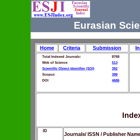
Eurasian Scie
Home
Criteria
Submission
I
Total Indexed Journals:
8768
Web of Science
513
Scientific Object Identifier (SOI)
392
Scopus
398
DOI
4686
Inde
ID
Journals/ ISSN / Publisher Nam