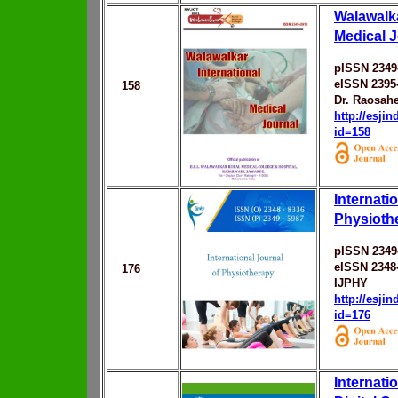
Walawalka
Medical J
pISSN 2349
eISSN 2395
158
Dr. Raosahe
http://esji
id=158
Internati
Physioth
pISSN 2349
eISSN 2348
176
IJPHY
http://esji
id=176
Internati