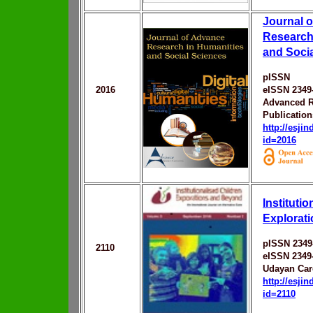
Journal 
Research
and Soci
pISSN
2016
eISSN 2349
Advanced R
Publication
http://esji
id=2016
Instituti
Explorat
pISSN 2349
2110
eISSN 2349
Udayan Car
http://esji
id=2110