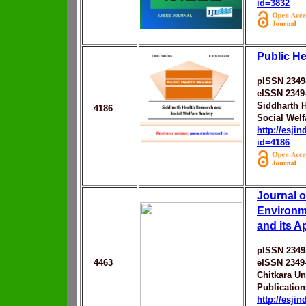
id=3832
Public He
pISSN 2349
eISSN 2349
Siddharth 
4186
Social Welf
http://esji
id=4186
Journal o
Environm
and its A
pISSN 2349
4463
eISSN 2349
Chitkara Un
Publication
http://esji