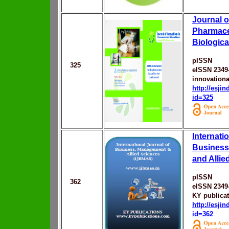
Journal o
Pharmace
Biologica
pISSN
325
eISSN 2349
innovationa
http://esji
id=325
Internati
Busines
and Allie
pISSN
362
eISSN 2349
KY publica
http://esji
id=362