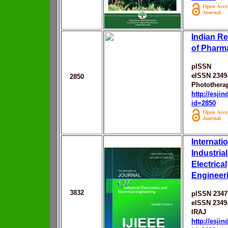
Indian R
of Pharm
pISSN
eISSN 2349
2850
Photothera
http://esji
id=2850
Internati
Industria
Electrical
Engineer
3832
pISSN 2347
eISSN 2349
IRAJ
http://esji