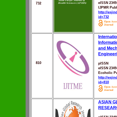
eISSN 2349
732
IJPMR Publ
http://esji
id=732
Internati
Informat
and Mech
Engineeri
810
pISSN
eISSN 2349
Ecoholic P
http://esji
id=810
ASIAN G
RESEAR