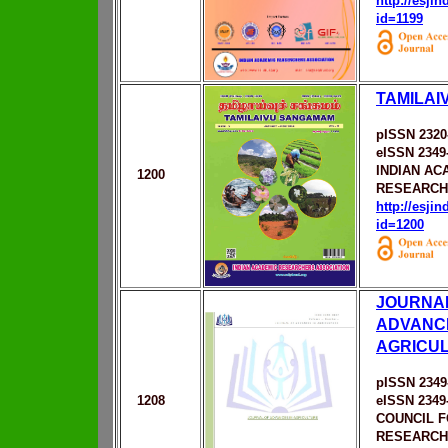
http://esji
id=1199
TAMILA
pISSN 2320
eISSN 2349
INDIAN AC
1200
RESEARCH
http://esji
id=1200
JOURNA
ADVANCE
AGRICU
pISSN 2349
1208
eISSN 2349
COUNCIL F
RESEARCH