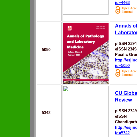
id=4463
Annals o
Laborato
pISSN 2394
eISSN 2349
5050
Pacific Gro
http://esji
id=5050
CU Globa
Review
pISSN 2349
5342
eISSN
Chandigarh
http://esji
id=5342