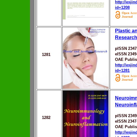
http://esji
id=1208
Plastic a
Researc
pISSN 2347
eISSN 2349
1281
OAE Publis
http://esji
id=1281
Neuroim
Neuroinf
pISSN 2349
1282
eISSN 2347
OAE Publis
http://esji