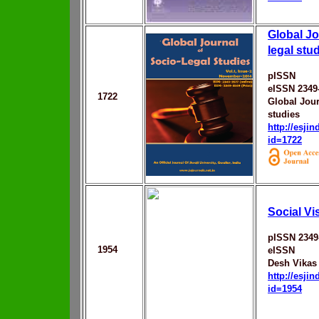
Global Jo
legal stu
pISSN
eISSN 2349
1722
Global Jour
studies
http://esji
id=1722
Social Vi
pISSN 2349
1954
eISSN
Desh Vikas
http://esji
id=1954