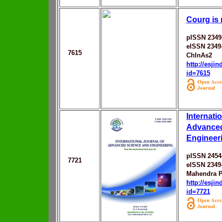
Courg is 
pISSN 2349
eISSN 2349
7615
ChInAs2
http://esji
id=7615
Internati
Advanced
Engineer
pISSN 2454
7721
eISSN 2349
Mahendra P
http://esji
id=7721