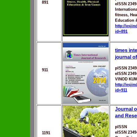
891
eISSN 2349
Internation
fitness, Hea
Education 
http://esji
id=891
times int
journal o
pISSN 2349
911
eISSN 2349
VINOD KU
http://esji
id=911
Journal o
and Rese
pISSN
eISSN 2349
1191