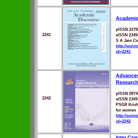
Academic
pISSN 2278
2241
eISSN 2349
S A Jain Co
http://esji
id=2241
Advances
Researc
pISSN 0974
2242
eISSN 2349
PSGR Kris
for women
http://esji
id=2242
Inter Con