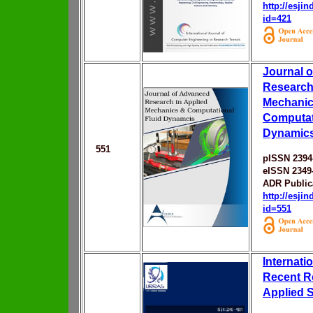
http://esji
id=421
Journal 
Research
Mechanic
Computat
Dynamic
551
pISSN 2394
eISSN 2349
ADR Public
http://esji
id=551
Internati
Recent R
Applied 