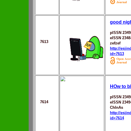
good nig
pISSN 2349
eISSN 2348
7613
zefzef
http://esji
id=7613
HOw to b
pISSN 2349
7614
eISSN 2349
ChInAs
http://esji
id=7614