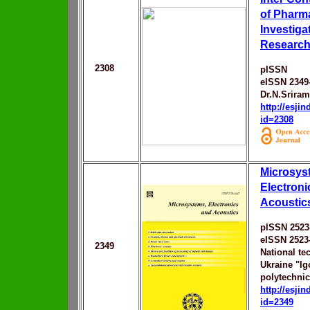
of Pharm
Investiga
Research
2308
pISSN
eISSN 2349
Dr.N.Sriram
http://esji
id=2308
Microsys
Electroni
Acoustic
pISSN 2523
eISSN 2523
2349
National tec
Ukraine "Ig
polytechnic 
http://esji
id=2349