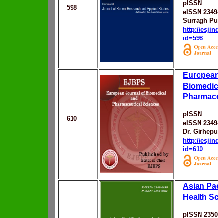
pISSN
598
eISSN 2349
Surragh Pu
http://esji
id=598
European
Biomedic
Pharmace
pISSN
610
eISSN 2349
Dr. Girhepu
http://esji
id=610
Asian Pac
Health S
pISSN 2350