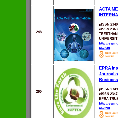
ACTA ME
INTERNA
pISSN 2349
eISSN 2349
248
TEERTHAN
UNIVERSIT
http://esji
id=248
EPRA Inte
Journal 
Business
pISSN 2349
290
eISSN 2347
EPRA TRU
http://esji
id=290