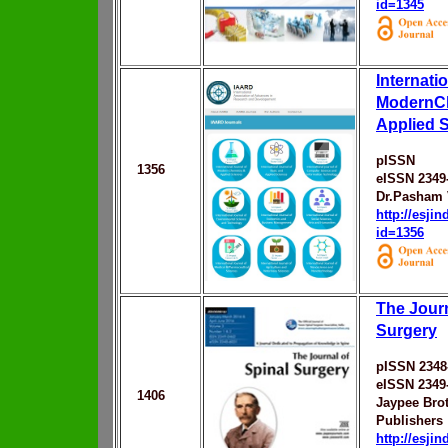
id=1345
Internati
ModernC
Applied 
pISSN
1356
eISSN 2349
Dr.Pasham 
http://esji
id=1356
The Journ
Surgery
pISSN 2348
eISSN 2349
1406
Jaypee Bro
Publishers
http://esji