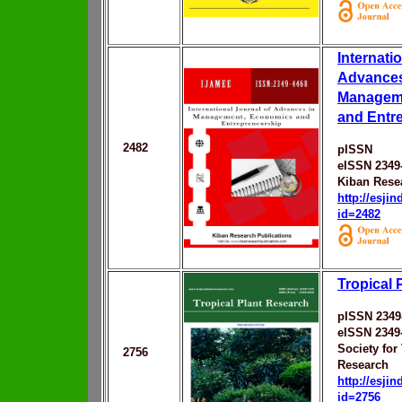
Internati
Advances
Managem
and Entr
2482
pISSN
eISSN 2349
Kiban Rese
http://esji
id=2482
Tropical 
pISSN 2349
eISSN 2349
Society for
2756
Research
http://esji
id=2756