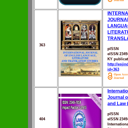
INTERNA
JOURNAL
LANGUA
LITERAT
TRANSLA
363
pISSN
eISSN 2349
KY publica
http://esji
id=363
Internati
Journal 
and Law 
pISSN
404
eISSN 2349
Internationa