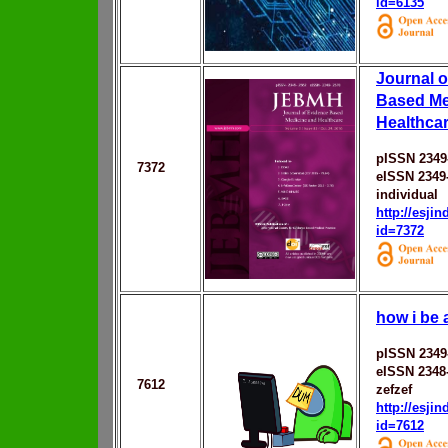
id=6135
Journal o
Based Me
Healthca
pISSN 2349
7372
eISSN 2349
individual
http://esji
id=7372
how i be
pISSN 2349
eISSN 2348
7612
zefzef
http://esji
id=7612