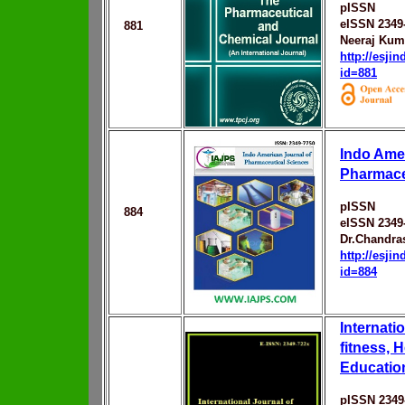
pISSN
eISSN 2349
881
Neeraj Kum
http://esji
id=881
Indo Amer
Pharmace
pISSN
884
eISSN 2349
Dr.Chandra
http://esji
id=884
Internati
fitness, 
Educatio
pISSN 2349