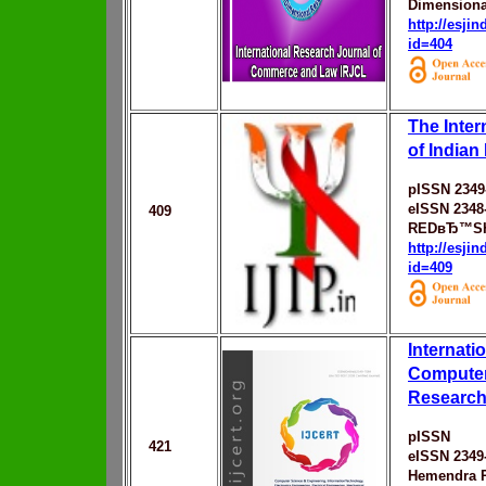
Dimensiona
http://esji
id=404
The Inter
of India
pISSN 2349
eISSN 2348
409
REDвЂ™SHI
http://esji
id=409
Internati
Computer
Research
pISSN
421
eISSN 2349
Hemendra P