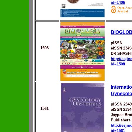
id=1406
BIOGLOB
pISSN
1508
eISSN 2349
DR SHASHI
http://esji
id=1508
Internati
Gynecolo
pISSN 2349
1561
eISSN 2394
Jaypee Bro
Publishers 
http://esji
id=1561