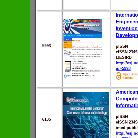
Internati
Engineer
Inventio
Develop
5993
pISSN
eISSN 2349
IJESIRD
http://esji
id=5993
American
Computer
Informat
pISSN
6135
eISSN 2349
imed publi
http://esji