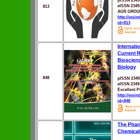
pISSN 2349
eISSN 2349
813
AGR GROU
http://esji
id=813
Internati
Current 
Bioscien
Biology
848
pISSN 2349
eISSN 2349
Excellent P
http://esji
id=848
The Phar
Chemical