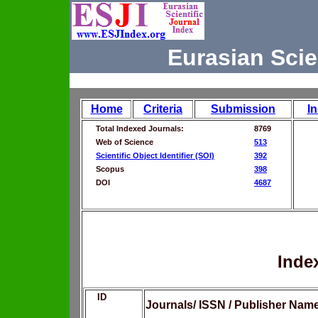
Eurasian Scie
Home
Criteria
Submission
I
Total Indexed Journals:
8769
Web of Science
513
Scientific Object Identifier (SOI)
392
Scopus
398
DOI
4687
Inde
ID
Journals/ ISSN / Publisher Nam