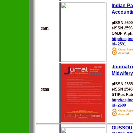
Indian-Pa
Accounti
pISSN 2600
eISSN 2590
2591
OMJP Alpha
http://esji
id=2591
Journal o
Midwifery
pISSN 2355
eISSN 2548
2600
STIKes Patr
http://esji
id=2600
OUSSOUR