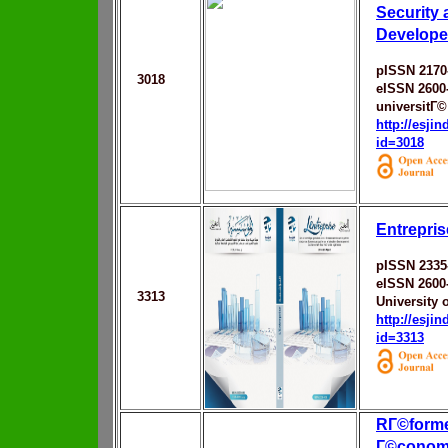
Security 
Develop
pISSN 2170
3018
eISSN 2600
universitГ©
http://esji
id=3018
Entrepri
pISSN 2335
eISSN 2600
3313
University o
http://esji
id=3313
RГ©form
Г©conomi