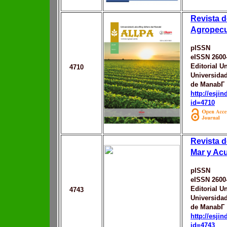
Revista d
Agropecu
pISSN
eISSN 2600
Editorial Un
4710
Universidad
de ManabГ­
http://esji
id=4710
Revista d
Mar y Ac
pISSN
eISSN 2600
Editorial Un
4743
Universidad
de ManabГ­
http://esji
id=4743