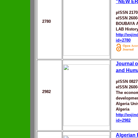
"NEW E
pISSN 2170
eISSN 2600
2780
BOUBAYA A
LAB History
http://esji
id=2780
Journal 
and Hum
pISSN 0827
eISSN 2600
2982
The econo
development
Algeria Univ
Algeria
http://esji
id=2982
Algerian 