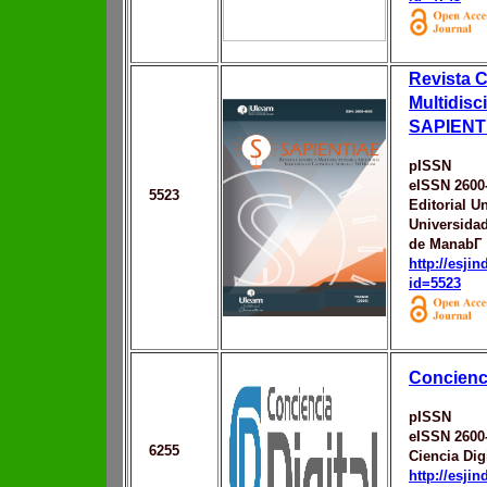
Revista C
Multidisci
SAPIENT
pISSN
eISSN 2600
5523
Editorial Un
Universidad
de ManabГ­
http://esji
id=5523
Concienci
pISSN
eISSN 2600
6255
Ciencia Digi
http://esji