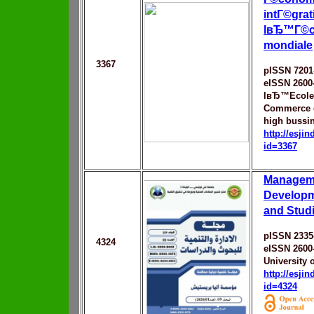
intГ©grat
lвЂ™Г©c
mondiale
3367
pISSN 7201
eISSN 2600
lвЂ™Ecole
Commerce 
high bussi
http://esji
id=3367
Managem
Developm
and Stud
pISSN 2335
4324
eISSN 2600
University 
http://esji
id=4324