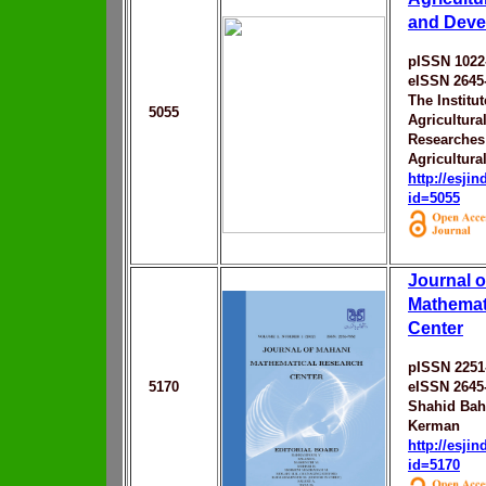
and Deve
pISSN 1022
eISSN 2645
The Institu
5055
Agricultur
Researches 
Agricultur
http://esji
id=5055
Journal o
Mathemat
Center
pISSN 2251
5170
eISSN 2645
Shahid Baho
Kerman
http://esji
id=5170