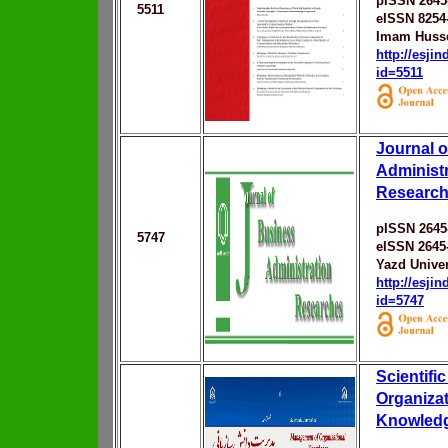
pISSN 2645
5511
eISSN 8254
Imam Husse
http://esji
id=5511
Journal 
Administr
Researc
pISSN 2645
5747
eISSN 2645
Yazd Univer
http://esji
id=5747
Scientific
Organizat
Knowled