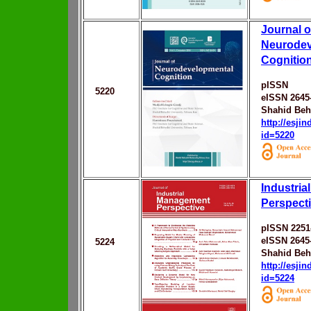
Journal o
Neurodev
Cognitio
pISSN
5220
eISSN 2645
Shahid Behe
http://esji
id=5220
Industri
Perspect
pISSN 2251
eISSN 2645
5224
Shahid Behe
http://esji
id=5224