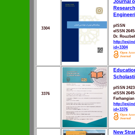
Journal 
Researche
Engineer
pISSN
3304
eISSN 2645
Dr. Rouzbeh
http://esji
id=3304
Educatio
Scholasti
pISSN 2423
eISSN 2645
3376
Farhangian 
http://esji
id=3376
New Strat