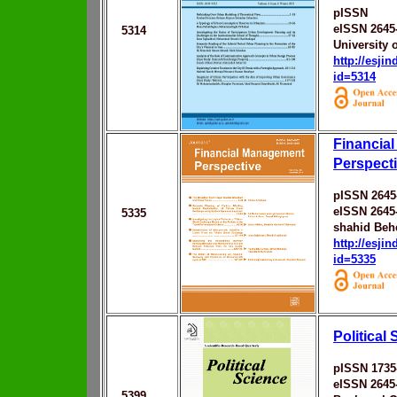
pISSN
eISSN 2645
5314
University 
http://esji
id=5314
Financia
Perspect
pISSN 2645
eISSN 2645
5335
shahid Behe
http://esji
id=5335
Political
pISSN 1735
eISSN 2645
5399