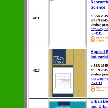
Research
Science
pISSN 2645
4111
eISSN 2645
shebak pres
http://esji
id=4111
Applied 
Industria
pISSN 2645
eISSN 2645
4113
shebak pres
http://esji
id=4113
Urban De
and Urba