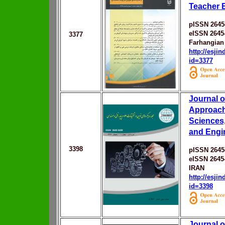
Teacher 
pISSN 2645
eISSN 2645
3377
Farhangian 
http://esji
id=3377
Journal 
Approach
Sciences
and Engi
3398
pISSN 2645
eISSN 2645
IRAN
http://esji
id=3398
Journal o