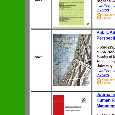
Bagher al-O
http://esji
id=5399
Public Ad
Perspect
pISSN 2251
eISSN 2645
Faculty of
5425
Accounting
University
http://esji
id=5425
Journal o
Human R
Managem