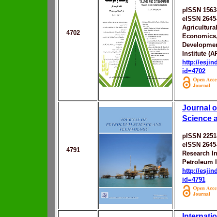
pISSN 1563
eISSN 2645
Agricultura
4702
Economics,
Developmen
Institute (
http://esji
id=4702
Journal o
Science 
pISSN 2251
eISSN 2645
4791
Research In
Petroleum 
http://esji
id=4791
Internati