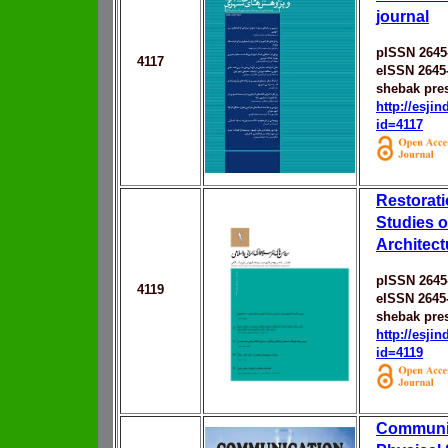
journal
pISSN 2645
4117
eISSN 2645
shebak pres
http://esji
id=4117
Restorati
Studies o
Architect
pISSN 2645
4119
eISSN 2645
shebak pres
http://esji
id=4119
Communic