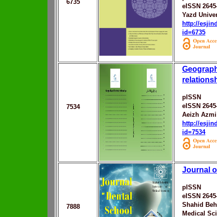
6735
eISSN 2645
Yazd Univer
http://esji
id=6735
Geograp
relations
pISSN
eISSN 2645
7534
Aeizh Azmi
http://esji
id=7534
Journal o
pISSN
eISSN 2645
Shahid Behe
7888
Medical Sc