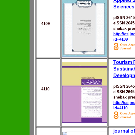
Applied S
Sciences
pISSN 2645
eISSN 2645
4109
shebak pres
http://esji
id=4109
Tourism 
Sustaina
Develop
pISSN 2645
4110
eISSN 2645
shebak pres
http://esji
id=4110
journal o