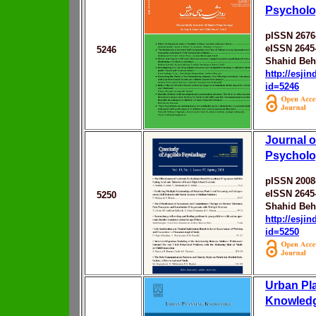
Psychol
pISSN 2676
eISSN 2645
5246
Shahid Behe
http://esji
id=5246
Journal o
Psychol
pISSN 2008
eISSN 2645
5250
Shahid Behe
http://esji
id=5250
Urban Pl
Knowled