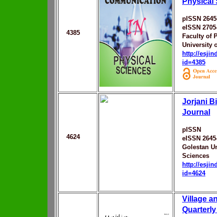
Physical
pISSN 2645
eISSN 2705
4385
Faculty of 
University 
http://esji
id=4385
Jorjani B
Journal
pISSN
4624
eISSN 2645
Golestan Un
Sciences
http://esji
id=4624
Village 
Quarterly