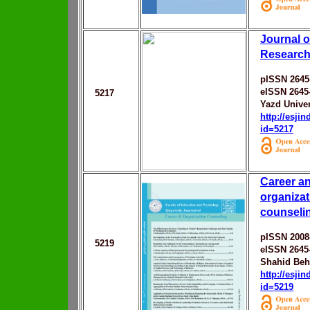
Journal 
Researc
pISSN 2645
eISSN 2645
5217
Yazd Univer
http://esji
id=5217
Career a
organizat
counseli
pISSN 2008
5219
eISSN 2645
Shahid Behe
http://esji
id=5219