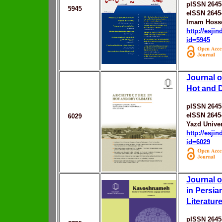
pISSN 2645
5945
eISSN 2645
Imam Hosse
http://esji
id=5945
Journal o
Hot and D
pISSN 2645
eISSN 2645
6029
Yazd Univer
http://esji
id=6029
Journal 
in Persi
Literatur
pISSN 2645