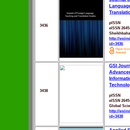
Language
Translati
pISSN
3436
eISSN 2645
Sheikhbaha
http://esji
id=3436
GSI Journ
Advancem
Informat
Technolo
3438
pISSN
eISSN 2645
Global Scie
http://esji
id=3438