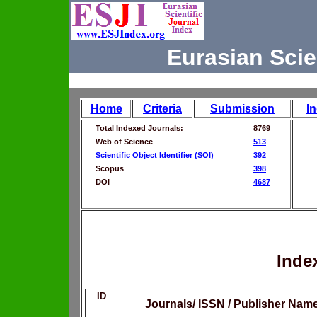
Eurasian Scie
Home
Criteria
Submission
I
Total Indexed Journals:
8769
Web of Science
513
Scientific Object Identifier (SOI)
392
Scopus
398
DOI
4687
Inde
ID
Journals/ ISSN / Publisher Nam