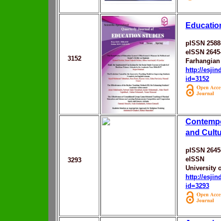
Educatio
pISSN 2588
eISSN 2645
3152
Farhangian 
http://esji
id=3152
Contempo
and Cultu
pISSN 2645
eISSN
3293
University 
http://esji
id=3293