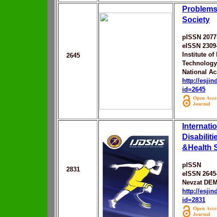
Problems 
Society
pISSN 2077
eISSN 2309
Institute of
2645
Technology
National A
http://esji
id=2645
Internati
Disabilit
&Health 
pISSN
2831
eISSN 2645
Nevzat DE
http://esji
id=2831