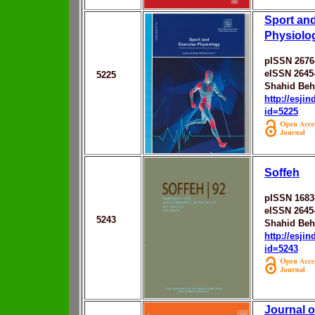
Sport an
Physiolo
pISSN 2676
eISSN 2645
5225
Shahid Behe
http://esji
id=5225
Soffeh
pISSN 1683
eISSN 2645
5243
Shahid Behe
http://esji
id=5243
Journal o