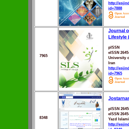
http://esji
id=7888
Journal o
Lifestyle
pISSN
eISSN 2645
7965
University o
Iran
http://esji
id=7965
Jostarn
pISSN 2645
eISSN 2645
8348
Yazd Islami
http://esji