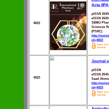
Acta (IPA
pISSN 2645
eISSN 2645
SBMU Phar
4822
Sciences R
(PSRC)
http://esji
id=4822
Journal o
pISSN
eISSN 2645
4925
Saad Ahmed
http://esji
id=4925
Agricult